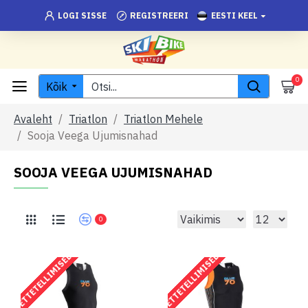
LOGI SISSE
REGISTREERI
EESTI KEEL
0
Kõik
Avaleht
Triatlon
Triatlon Mehele
Sooja Veega Ujumisnahad
SOOJA VEEGA UJUMISNAHAD
0
ETTETELLIMISEL
ETTETELLIMISEL