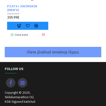
PZ4TX+ SWIMSKIN
(MEN'S)
359,99€
Osta kohe
Olete jõudnud nimekirja lõppu.
FOLLOW US
Copyright © 2025,
Skibikemarathon OÜ,
Kõik õigused kaitstud